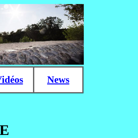
idéos
News
E