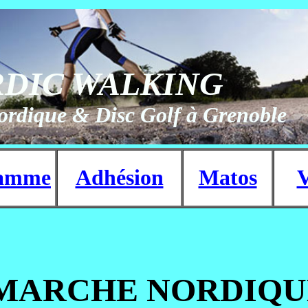
RDIC WALKING
rdique & Disc Golf à Grenoble
ramme
Adhésion
Matos
V
MARCHE NORDIQU